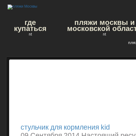
где
пляжи москвы и
купаться
московской облас
nt
nt
пля
стульчик для кормления kid
09 Сентября 2014 Настоящий ресу